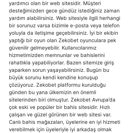
yardımcı olan bir web sitesidir. Müşteri
desteğimizden gece gündüz istediğiniz zaman
yardım alabilirsiniz. Web sitesiyle ilgili herhangi
bir sorunuz varsa bizimle e-posta veya telefon
yoluyla da iletişime geçebilirsiniz. İyi bir ekibin
yaptığı bir oyun olan Zekobet oyunculara pek
güvenilir gelmeyebilir. Kullanıcılarımız
hizmetimizden memnunlar ve bahislerini
rahatlıkla yapabiliyorlar. Bazen sitemize giriş
yaparken sorun yaşayabilirsiniz. Bugün bu
büyük sorunu kendi kendine konuşup
çözüyoruz. Zekobet platformu kurulduğu
günden bu yana ülkemizin en önemli
sitelerinden biri olmuştur. Zekobet Avrupa’da
çok eski ve popüler bir bahis sitesidir. Hızlı
çalışan ve güzel görünen bir web sitesi var.
Canlı bahis mağazaları, üyelerine en iyi hizmeti
verebilmek için üyeleriyle iyi arkadaş olmak