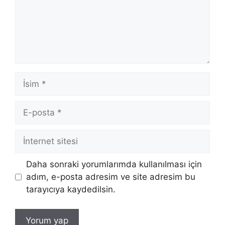
İsim
E-
posta
İnternet
sitesi
Daha sonraki yorumlarımda kullanılması için
adım, e-posta adresim ve site adresim bu
tarayıcıya kaydedilsin.