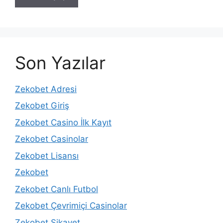
Son Yazılar
Zekobet Adresi
Zekobet Giriş
Zekobet Casino İlk Kayıt
Zekobet Casinolar
Zekobet Lisansı
Zekobet
Zekobet Canlı Futbol
Zekobet Çevrimiçi Casinolar
Zekobet Şikayet