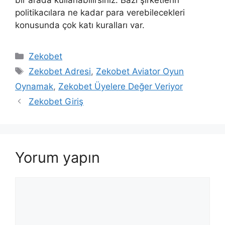
bir arada kullanabilirsiniz. Bazı şirketlerin
politikacılara ne kadar para verebilecekleri
konusunda çok katı kuralları var.
Kategoriler
Zekobet
Etiketler
Zekobet Adresi
,
Zekobet Aviator Oyun
Oynamak
,
Zekobet Üyelere Değer Veriyor
Zekobet Giriş
Yorum yapın
Yorum