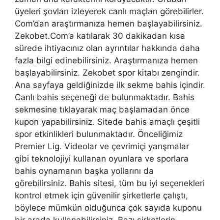
üyeleri şovları izleyerek canlı maçları görebilirler.
Com’dan araştırmanıza hemen başlayabilirsiniz.
Zekobet.Com’a katılarak 30 dakikadan kısa
sürede ihtiyacınız olan ayrıntılar hakkında daha
fazla bilgi edinebilirsiniz. Araştırmanıza hemen
başlayabilirsiniz. Zekobet spor kitabı zengindir.
Ana sayfaya geldiğinizde ilk sekme bahis içindir.
Canlı bahis seçeneği de bulunmaktadır. Bahis
sekmesine tıklayarak maç başlamadan önce
kupon yapabilirsiniz. Sitede bahis amaçlı çeşitli
spor etkinlikleri bulunmaktadır. Önceliğimiz
Premier Lig. Videolar ve çevrimiçi yarışmalar
gibi teknolojiyi kullanan oyunlara ve sporlara
bahis oynamanın başka yollarını da
görebilirsiniz. Bahis sitesi, tüm bu iyi seçenekleri
kontrol etmek için güvenilir şirketlerle çalıştı,
böylece mümkün olduğunca çok sayıda kuponu