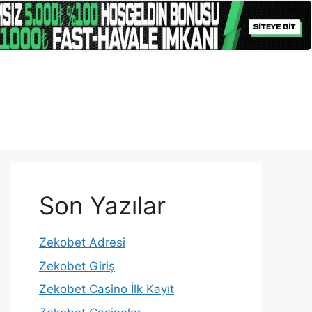
Son Yazılar
Zekobet Adresi
Zekobet Giriş
Zekobet Casino İlk Kayıt